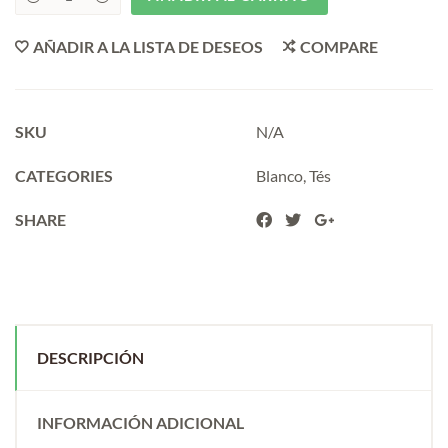
CHA
BAO
YUNNAN
AÑADIR A LA LISTA DE DESEOS
COMPARE
quantity
SKU
N/A
CATEGORIES
Blanco
,
Tés
SHARE
DESCRIPCIÓN
INFORMACIÓN ADICIONAL