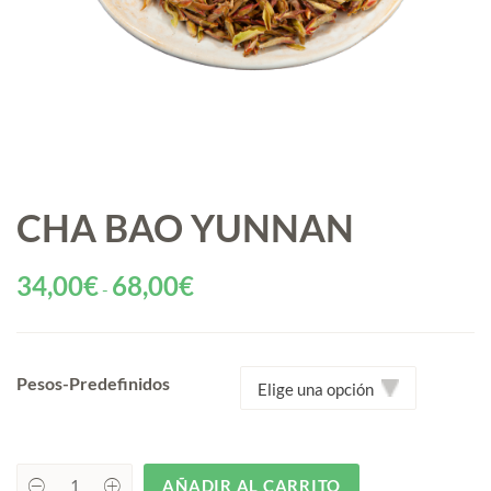
CHA BAO YUNNAN
Rango
34,00
€
68,00
€
-
de
precios:
desde
Pesos-Predefinidos
34,00€
hasta
68,00€
AÑADIR AL CARRITO