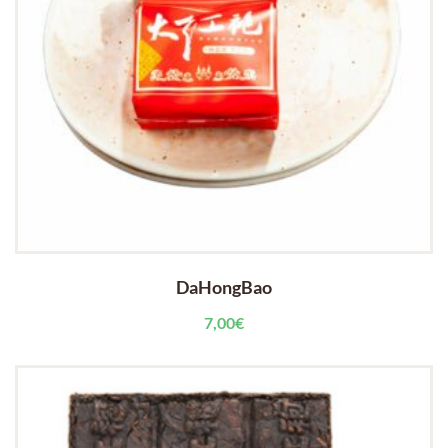
DaHongBao
7,00
€