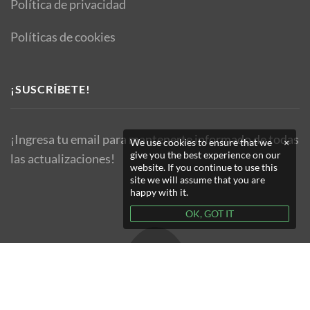
Política de privacidad
Políticas de cookies
¡SUSCRÍBETE!
¡Ingresa tu email para mantenerte informado de todas
We use cookies to ensure that we
×
give you the best experience on our
las actualizaciones!
website. If you continue to use this
site we will assume that you are
happy with it.
OK, GOT IT
Copyright © 2019 TM Organik - All Rights Reserved.