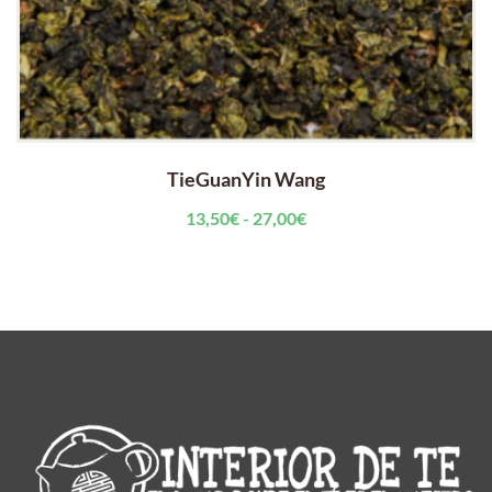
TieGuanYin Wang
Rango
13,50
€
-
27,00
€
de
precios:
desde
13,50€
hasta
27,00€