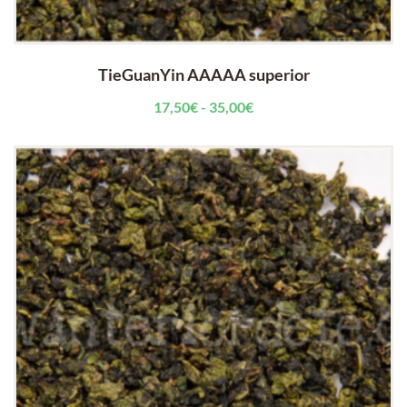
TieGuanYin AAAAA superior
Rango
17,50
€
-
35,00
€
de
precios:
desde
17,50€
hasta
35,00€