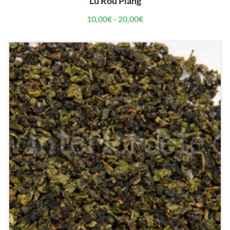
Lu Rou Piang
Rango
10,00
€
-
20,00
€
de
precios:
desde
10,00€
hasta
20,00€