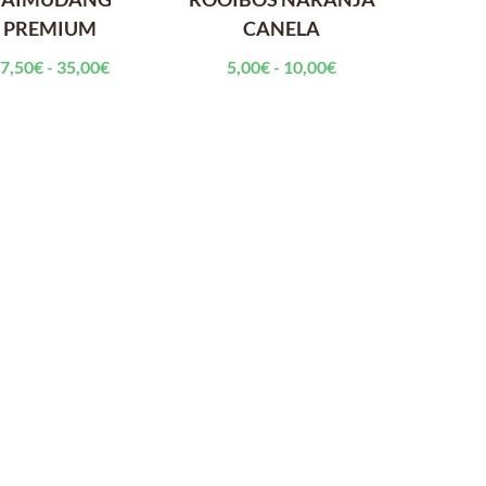
PREMIUM
CANELA
Rango
Rango
7,50
€
-
35,00
€
5,00
€
-
10,00
€
de
de
precios:
precios:
desde
desde
17,50€
5,00€
hasta
hasta
35,00€
10,00€