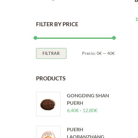
1
FILTER BY PRICE
Precio
Precio
Precio:
0€
—
40€
FILTRAR
mínimo
máximo
PRODUCTS
GONGDING SHAN
PUERH
Rango
6,40
€
-
12,80
€
de
precios:
PUERH
desde
LAOBANZHANG