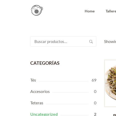
Home
Taller
Buscar
Showin
por:
CATEGORÍAS
Tés
69
Accesorios
0
Teteras
0
Uncategorized
2