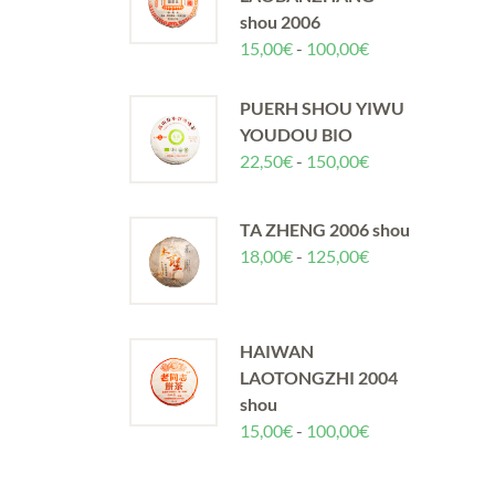
6,40€
shou 2006
hasta
Rango
15,00
€
-
100,00
€
12,80€
de
precios:
PUERH SHOU YIWU
desde
YOUDOU BIO
15,00€
Rango
22,50
€
-
150,00
€
hasta
de
100,00€
precios:
TA ZHENG 2006 shou
desde
Rango
18,00
€
-
125,00
€
22,50€
de
hasta
precios:
150,00€
desde
HAIWAN
18,00€
LAOTONGZHI 2004
hasta
shou
125,00€
Rango
15,00
€
-
100,00
€
de
precios: