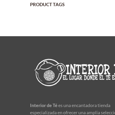
desde
PRODUCT TAGS
15,00€
hasta
100,00€
Interior de Té
es una encantadora tienda
especializada en ofrecer una amplia selecc