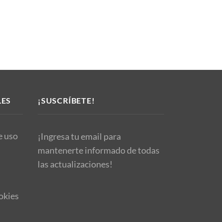
LES
¡SUSCRÍBETE!
e uso
¡Ingresa tu email para
mantenerte informado de todas
las actualizaciones!
okies