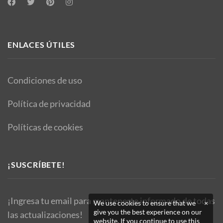
ENLACES ÚTILES
Condiciones de uso
Política de privacidad
Políticas de cookies
¡SUSCRÍBETE!
¡Ingresa tu email para mantenerte informado de todas
We use cookies to ensure that we
×
give you the best experience on our
las actualizaciones!
website. If you continue to use this