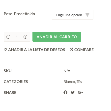
180,00€
Peso-Predefinido
AÑADIR AL CARRITO
TAIMUZHEN
BAIHAO
YINZHENG
AÑADIR A LA LISTA DE DESEOS
COMPARE
quantity
SKU
N/A
CATEGORIES
Blanco
,
Tés
SHARE