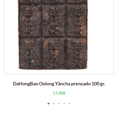
DaHongBao Oolong Yäncha prensado 100 gr.
17,00
€