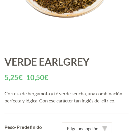
VERDE EARLGREY
Rango
5,25
€
10,50
€
-
de
precios:
Corteza de bergamota y té verde sencha, una combinación
desde
perfecta y lógica. Con ese carácter tan inglés del cítrico.
5,25€
hasta
10,50€
Peso-Predefinido