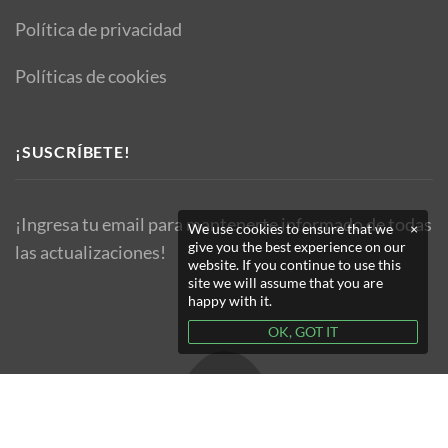
Política de privacidad
Políticas de cookies
¡SUSCRÍBETE!
¡Ingresa tu email para mantenerte informado de todas
We use cookies to ensure that we
×
give you the best experience on our
las actualizaciones!
website. If you continue to use this
site we will assume that you are
happy with it.
OK, GOT IT
Copyright © 2019 TM Organik - All Rights Reserved.