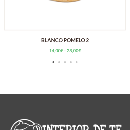
BLANCO POMELO 2
Rango
14,00
€
-
28,00
€
de
precios:
desde
14,00€
hasta
28,00€